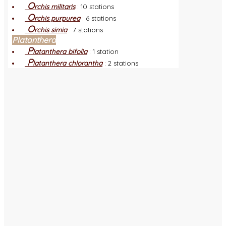
O
rchis militaris
:
10 stations
O
rchis purpurea
:
6 stations
O
rchis simia
:
7 stations
Platanthera
P
latanthera bifolia
:
1 station
P
latanthera chlorantha
:
2 stations