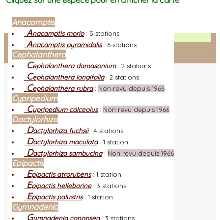
Cliquez sur une espèce pour en afficher la carte
Anacamptis
A
nacamptis morio
:
5 stations
Facebook
A
nacamptis pyramidalis
:
6 stations
Cephalanthera
Connexion adhérent
C
ephalanthera damasonium
:
2 stations
C
ephalanthera longifolia
:
2 stations
C
ephalanthera rubra
:
Non revu depuis 1966
Cypripedium
C
ypripedium calceolus
:
Non revu depuis 1966
Dactylorhiza
D
actylorhiza fuchsii
:
4 stations
D
actylorhiza maculata
:
1 station
D
actylorhiza sambucina
:
Non revu depuis 1966
Epipactis
E
pipactis atrorubens
:
1 station
E
pipactis helleborine
:
3 stations
E
pipactis palustris
:
1 station
Gymnadenia
G
ymnadenia conopsea
:
3 stations