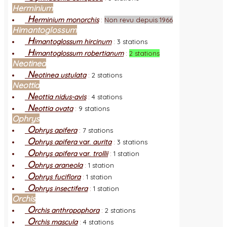
Herminium
H
erminium monorchis
:
Non revu depuis 1966
Himantoglossum
H
imantoglossum hircinum
:
3 stations
H
imantoglossum robertianum
:
2 stations
Neotinea
N
eotinea ustulata
:
2 stations
Neottia
N
eottia nidus-avis
:
4 stations
N
eottia ovata
:
9 stations
Ophrys
O
phrys apifera
:
7 stations
O
phrys apifera
var.
aurita
:
3 stations
O
phrys apifera
var.
trollii
:
1 station
O
phrys araneola
:
1 station
O
phrys fuciflora
:
1 station
O
phrys insectifera
:
1 station
Orchis
O
rchis anthropophora
:
2 stations
O
rchis mascula
:
4 stations