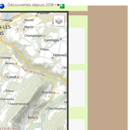
►
Découvertes depuis 2018 =►