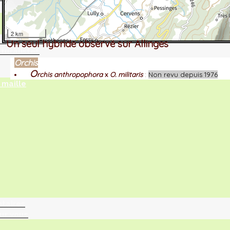
2 km
tographie ?
Un seul hybride observé sur Allinges
turalistes
Orchis
O
rchis anthropophora
x
O. militaris
:
Non revu depuis 1976
maille
ntaires
ur vous