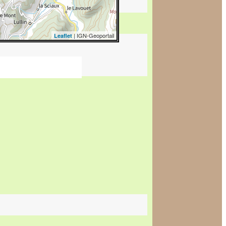
| IGN-Geoportail
Leaflet