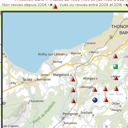
Non revues depuis 2004 =►
Vues ou revues entre 2004 et 2018 =
dhérent
-Alpes
 et cotations UICN)
ulticritères
ent