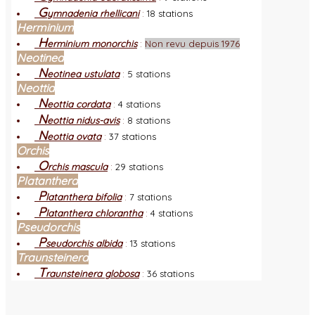
G
ymnadenia rhellicani
:
18 stations
Herminium
H
erminium monorchis
:
Non revu depuis 1976
Neotinea
N
eotinea ustulata
:
5 stations
Neottia
N
eottia cordata
:
4 stations
N
eottia nidus-avis
:
8 stations
N
eottia ovata
:
37 stations
Orchis
O
rchis mascula
:
29 stations
Platanthera
P
latanthera bifolia
:
7 stations
P
latanthera chlorantha
:
4 stations
Pseudorchis
P
seudorchis albida
:
13 stations
Traunsteinera
T
raunsteinera globosa
:
36 stations