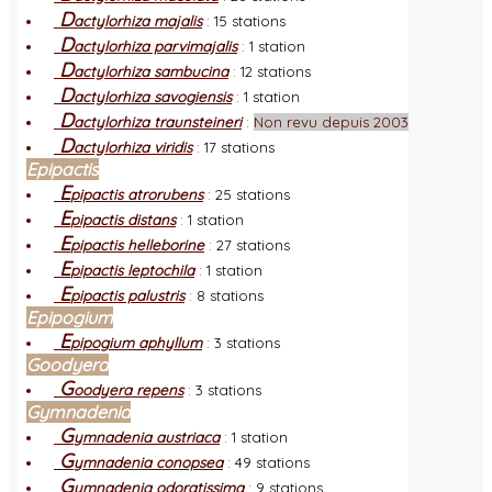
D
actylorhiza majalis
:
15 stations
D
actylorhiza parvimajalis
:
1 station
D
actylorhiza sambucina
:
12 stations
D
actylorhiza savogiensis
:
1 station
D
actylorhiza traunsteineri
:
Non revu depuis 2003
D
actylorhiza viridis
:
17 stations
Epipactis
E
pipactis atrorubens
:
25 stations
E
pipactis distans
:
1 station
E
pipactis helleborine
:
27 stations
E
pipactis leptochila
:
1 station
E
pipactis palustris
:
8 stations
Epipogium
E
pipogium aphyllum
:
3 stations
Goodyera
G
oodyera repens
:
3 stations
Gymnadenia
G
ymnadenia austriaca
:
1 station
G
ymnadenia conopsea
:
49 stations
G
ymnadenia odoratissima
:
9 stations