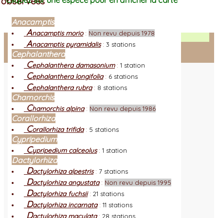
observées
Cliquez sur une espèce pour en afficher la carte
Anacamptis
A
nacamptis morio
:
Non revu depuis 1978
Facebook
A
nacamptis pyramidalis
:
3 stations
Cephalanthera
Connexion adhérent
C
ephalanthera damasonium
:
1 station
C
ephalanthera longifolia
:
6 stations
C
ephalanthera rubra
:
8 stations
Chamorchis
C
hamorchis alpina
:
Non revu depuis 1986
Corallorhiza
C
orallorhiza trifida
:
5 stations
Cypripedium
C
ypripedium calceolus
:
1 station
Dactylorhiza
D
actylorhiza alpestris
:
7 stations
D
actylorhiza angustata
:
Non revu depuis 1995
D
actylorhiza fuchsii
:
21 stations
D
actylorhiza incarnata
:
11 stations
D
actylorhiza maculata
:
28 stations