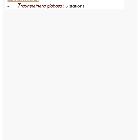
T
raunsteinera globosa
:
5 stations