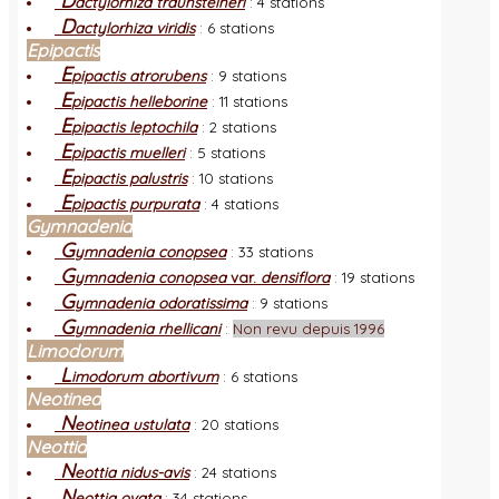
D
actylorhiza traunsteineri
:
4 stations
D
actylorhiza viridis
:
6 stations
Epipactis
E
pipactis atrorubens
:
9 stations
E
pipactis helleborine
:
11 stations
E
pipactis leptochila
:
2 stations
E
pipactis muelleri
:
5 stations
E
pipactis palustris
:
10 stations
E
pipactis purpurata
:
4 stations
Gymnadenia
G
ymnadenia conopsea
:
33 stations
G
ymnadenia conopsea
var.
densiflora
:
19 stations
G
ymnadenia odoratissima
:
9 stations
G
ymnadenia rhellicani
:
Non revu depuis 1996
Limodorum
L
imodorum abortivum
:
6 stations
Neotinea
N
eotinea ustulata
:
20 stations
Neottia
N
eottia nidus-avis
:
24 stations
N
eottia ovata
:
34 stations