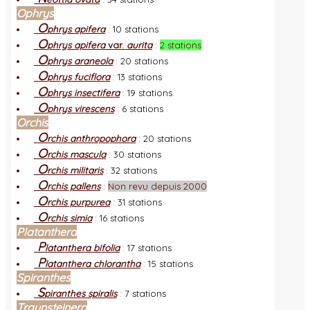
Ophrys
O
phrys apifera
:
10 stations
O
phrys apifera
var.
aurita
:
2 stations
O
phrys araneola
:
20 stations
O
phrys fuciflora
:
13 stations
O
phrys insectifera
:
19 stations
O
phrys virescens
:
6 stations
Orchis
O
rchis anthropophora
:
20 stations
O
rchis mascula
:
30 stations
O
rchis militaris
:
32 stations
O
rchis pallens
:
Non revu depuis 2000
O
rchis purpurea
:
31 stations
O
rchis simia
:
16 stations
Platanthera
P
latanthera bifolia
:
17 stations
P
latanthera chlorantha
:
15 stations
Spiranthes
S
piranthes spiralis
:
7 stations
Traunsteinera