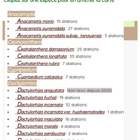
Cliquez sur une espèce pour en afficher la carte
Anacamptis
A
nacamptis morio
:
15 stations
Facebook
A
nacamptis pyramidalis
:
27 stations
A
nacamptis pyramidalis
subsp.
tanayensis
:
3 stations
Connexion adhérent
Cephalanthera
C
ephalanthera damasonium
:
25 stations
C
ephalanthera longifolia
:
35 stations
C
ephalanthera rubra
:
7 stations
Cypripedium
C
ypripedium calceolus
:
7 stations
Dactylorhiza
D
actylorhiza angustata
:
Non revu depuis 2000
D
actylorhiza fuchsii
:
19 stations
D
actylorhiza incarnata
:
10 stations
D
actylorhiza incarnata
var.
hyphaematodes
:
1 station
D
actylorhiza maculata
:
16 stations
D
actylorhiza majalis
:
6 stations
D
actylorhiza sambucina
:
2 stations