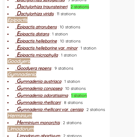
D
actylorhiza traunsteineri
:
2 stations
D
actylorhiza viridis
:
11 stations
Epipactis
E
pipactis atrorubens
:
10 stations
E
pipactis distans
:
1 station
E
pipactis helleborine
:
10 stations
E
pipactis helleborine
var.
minor
:
1 station
E
pipactis microphylla
:
1 station
Goodyera
G
oodyera repens
:
9 stations
Gymnadenia
G
ymnadenia austriaca
:
1 station
G
ymnadenia conopsea
:
10 stations
G
ymnadenia odoratissima
:
1 station
G
ymnadenia rhellicani
:
8 stations
G
ymnadenia rhellicani
var.
cenisia
:
2 stations
Herminium
H
erminium monorchis
:
2 stations
Limodorum
L
imodorum abortivum
:
2 stations