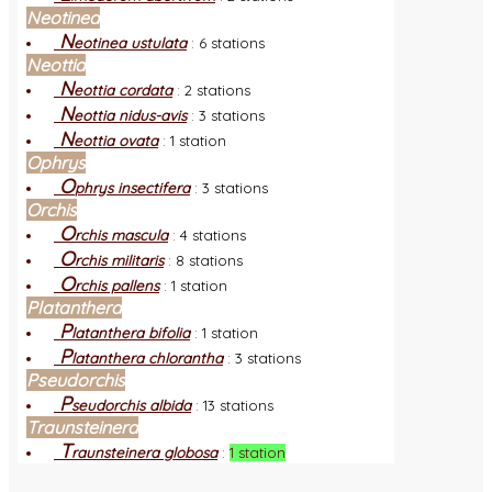
Neotinea
N
eotinea ustulata
:
6 stations
Neottia
N
eottia cordata
:
2 stations
N
eottia nidus-avis
:
3 stations
N
eottia ovata
:
1 station
Ophrys
O
phrys insectifera
:
3 stations
Orchis
O
rchis mascula
:
4 stations
O
rchis militaris
:
8 stations
O
rchis pallens
:
1 station
Platanthera
P
latanthera bifolia
:
1 station
P
latanthera chlorantha
:
3 stations
Pseudorchis
P
seudorchis albida
:
13 stations
Traunsteinera
T
raunsteinera globosa
:
1 station