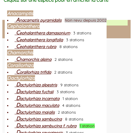
Cliquez sur une espèce pour en afficher la carte
Anacamptis
A
nacamptis pyramidalis
:
Non revu depuis 2002
Facebook
Cephalanthera
C
ephalanthera damasonium
:
3 stations
Connexion adhérent
C
ephalanthera longifolia
:
3 stations
C
ephalanthera rubra
:
8 stations
Chamorchis
C
hamorchis alpina
:
2 stations
Corallorhiza
C
orallorhiza trifida
:
2 stations
Dactylorhiza
D
actylorhiza alpestris
:
9 stations
D
actylorhiza fuchsii
:
3 stations
D
actylorhiza incarnata
:
1 station
D
actylorhiza maculata
:
4 stations
D
actylorhiza majalis
:
2 stations
D
actylorhiza sambucina
:
8 stations
D
actylorhiza sambucina f. rubra
:
1 station
D
actylorhiza savogiensis
:
3 stations