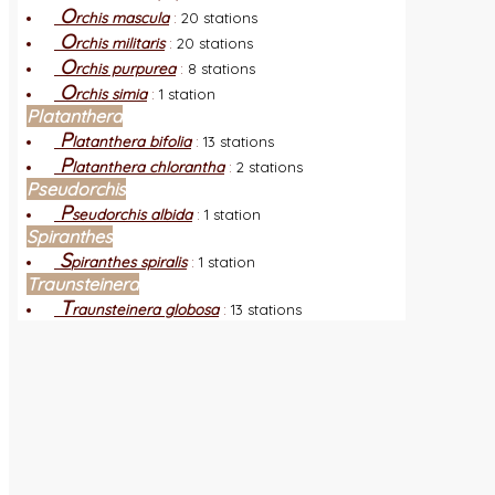
O
rchis mascula
:
20 stations
O
rchis militaris
:
20 stations
O
rchis purpurea
:
8 stations
O
rchis simia
:
1 station
Platanthera
P
latanthera bifolia
:
13 stations
P
latanthera chlorantha
:
2 stations
Pseudorchis
P
seudorchis albida
:
1 station
Spiranthes
S
piranthes spiralis
:
1 station
Traunsteinera
T
raunsteinera globosa
:
13 stations