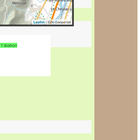
| IGN-Geoportail
Leaflet
1 station