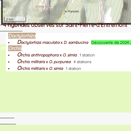
2 km
tographie ?
4 hybrides observés sur Saint-Pierre-d'Entremont
turalistes
Dactylorhiza
D
actylorhiza maculata
x
D. sambucina
:
Découverte de 2024 ; 
maille
Orchis
O
rchis anthropophora
x
O. simia
:
1 station
O
rchis militaris
x
O. purpurea
:
4 stations
O
rchis militaris
x
O. simia
:
1 station
ntaires
ur vous