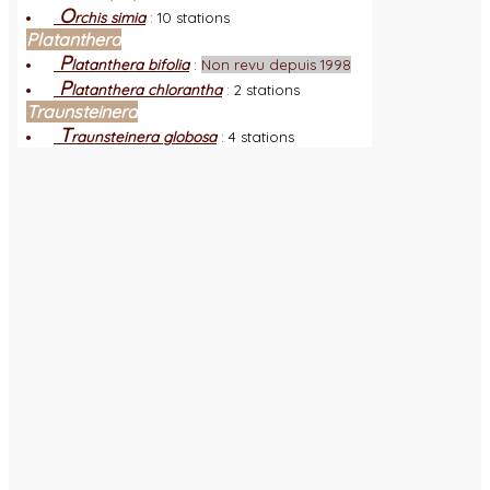
O
rchis simia
:
10 stations
Platanthera
P
latanthera bifolia
:
Non revu depuis 1998
P
latanthera chlorantha
:
2 stations
Traunsteinera
T
raunsteinera globosa
:
4 stations