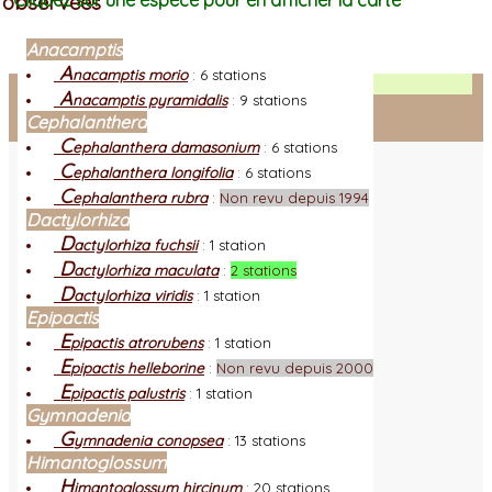
observées
Cliquez sur une espèce pour en afficher la carte
Anacamptis
A
nacamptis morio
:
6 stations
Facebook
A
nacamptis pyramidalis
:
9 stations
Cephalanthera
Connexion adhérent
C
ephalanthera damasonium
:
6 stations
C
ephalanthera longifolia
:
6 stations
C
ephalanthera rubra
:
Non revu depuis 1994
Dactylorhiza
D
actylorhiza fuchsii
:
1 station
D
actylorhiza maculata
:
2 stations
D
actylorhiza viridis
:
1 station
Epipactis
E
pipactis atrorubens
:
1 station
E
pipactis helleborine
:
Non revu depuis 2000
E
pipactis palustris
:
1 station
Gymnadenia
G
ymnadenia conopsea
:
13 stations
Himantoglossum
H
imantoglossum hircinum
:
20 stations