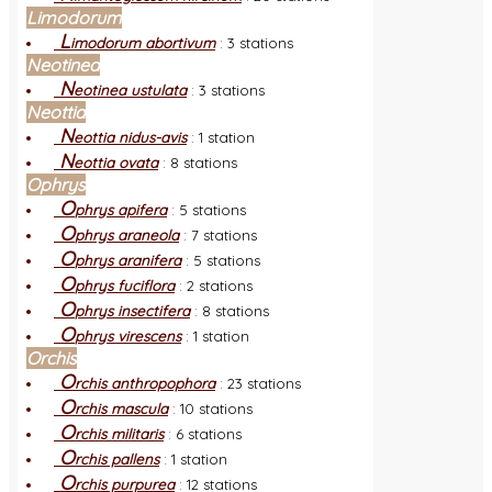
Limodorum
L
imodorum abortivum
:
3 stations
Neotinea
N
eotinea ustulata
:
3 stations
Neottia
N
eottia nidus-avis
:
1 station
N
eottia ovata
:
8 stations
Ophrys
O
phrys apifera
:
5 stations
O
phrys araneola
:
7 stations
O
phrys aranifera
:
5 stations
O
phrys fuciflora
:
2 stations
O
phrys insectifera
:
8 stations
O
phrys virescens
:
1 station
Orchis
O
rchis anthropophora
:
23 stations
O
rchis mascula
:
10 stations
O
rchis militaris
:
6 stations
O
rchis pallens
:
1 station
O
rchis purpurea
:
12 stations