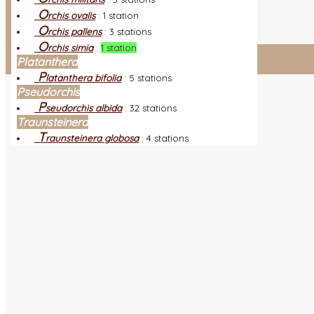
L
es nouveautés
Quoi de neuf ?
O
rchis ovalis
:
1 station
A
utres sites
Liens orchidophiles
O
rchis pallens
:
3 stations
R
éalisation du site
(Auteurs et photos)
O
rchis simia
:
1 station
Platanthera
Connexion adhérent
P
latanthera bifolia
:
5 stations
Pseudorchis
P
seudorchis albida
:
32 stations
Traunsteinera
T
raunsteinera globosa
:
4 stations