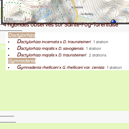
2 km
tographie ?
4 hybrides observés sur Sainte-Foy-Tarentaise
turalistes
Dactylorhiza
D
actylorhiza incarnata
x
D. traunsteineri
:
1 station
maille
D
actylorhiza majalis
x
D. savogiensis
:
1 station
D
actylorhiza majalis
x
D. traunsteineri
:
2 stations
Gymnadenia
G
ymnadenia rhellicani
x
G. rhellicani
var.
cenisia
:
1 station
ntaires
ur vous