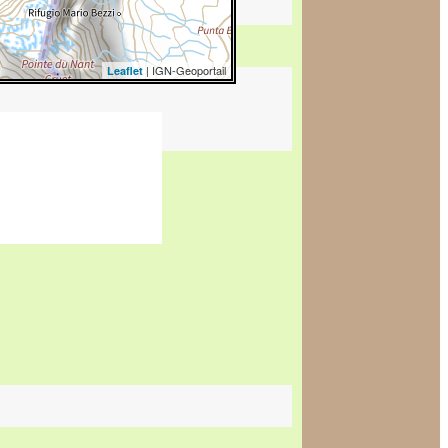
| IGN-Geoportail
Leaflet