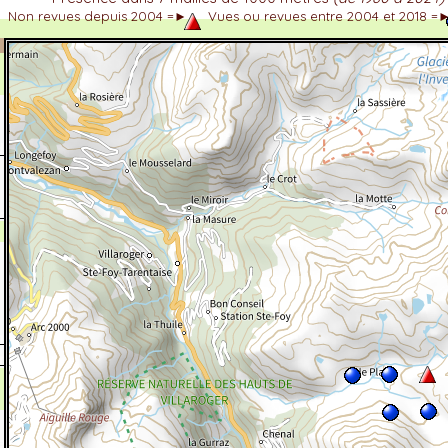
Non revues depuis 2004 =►
Vues ou revues entre 2004 et 2018 =
dhérent
-Alpes
 et cotations UICN)
ulticritères
ent