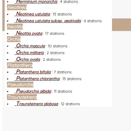
H
erminium monorchis
:
4 stations
L
es nouveautés
Quoi de neuf ?
Neotinea
A
utres sites
Liens orchidophiles
N
eotinea ustulata
:
13 stations
R
éalisation du site
(Auteurs et photos)
N
eotinea ustulata
subsp.
aestivalis
:
6 stations
Neottia
Connexion adhérent
N
eottia ovata
:
17 stations
Orchis
O
rchis mascula
:
10 stations
O
rchis militaris
:
2 stations
O
rchis ovalis
:
2 stations
Platanthera
P
latanthera bifolia
:
7 stations
P
latanthera chlorantha
:
13 stations
Pseudorchis
P
seudorchis albida
:
11 stations
Traunsteinera
T
raunsteinera globosa
:
12 stations