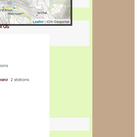
| IGN-Geoportail
Leaflet
ards
tions
n
psea
:
2 stations