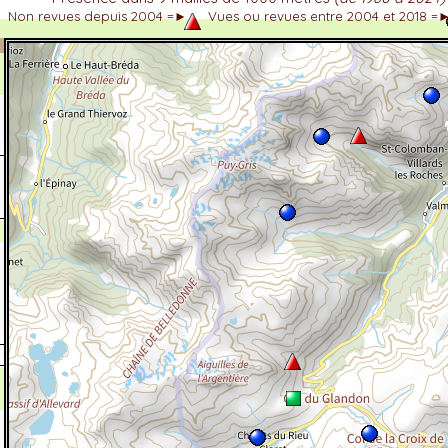
Non revues depuis 2004 =►
Vues ou revues entre 2004 et 2018 =
dhérent
-Alpes
 et cotations UICN)
ulticritères
ent