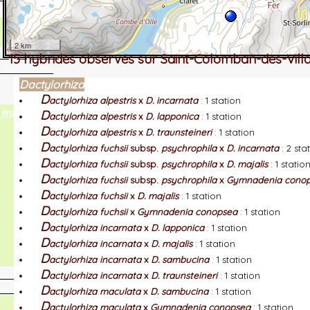
2 km
tographie ?
15 hybrides observés sur Saint-Colomban-des-Vill
turalistes
Dactylorhiza
D
actylorhiza alpestris
x
D. incarnata
:
1 station
maille
D
actylorhiza alpestris
x
D. lapponica
:
1 station
D
actylorhiza alpestris
x
D. traunsteineri
:
1 station
D
actylorhiza fuchsii
subsp.
psychrophila
x
D. incarnata
:
2 sta
D
actylorhiza fuchsii
subsp.
psychrophila
x
D. majalis
:
1 statio
D
actylorhiza fuchsii
subsp.
psychrophila
x
Gymnadenia cono
D
actylorhiza fuchsii
x
D. majalis
:
1 station
D
actylorhiza fuchsii
x
Gymnadenia conopsea
:
1 station
D
actylorhiza incarnata
x
D. lapponica
:
1 station
D
actylorhiza incarnata
x
D. majalis
:
1 station
D
actylorhiza incarnata
x
D. sambucina
:
1 station
D
ntaires
actylorhiza incarnata
x
D. traunsteineri
:
1 station
D
ur vous
actylorhiza maculata
x
D. sambucina
:
1 station
D
actylorhiza maculata
x
Gymnadenia conopsea
:
1 station