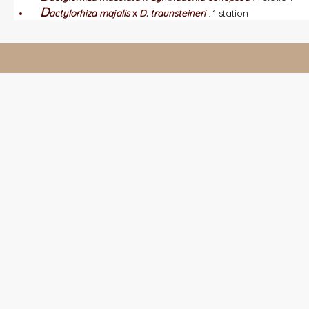
D
actylorhiza majalis
x
D. traunsteineri
:
1 station