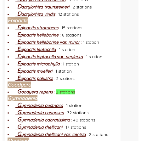
D
actylorhiza traunsteineri
:
2 stations
D
actylorhiza viridis
:
12 stations
Epipactis
E
pipactis atrorubens
:
15 stations
E
pipactis helleborine
:
8 stations
E
pipactis helleborine
var.
minor
:
1 station
E
pipactis leptochila
:
1 station
E
pipactis leptochila
var.
neglecta
:
1 station
E
pipactis microphylla
:
1 station
E
pipactis muelleri
:
1 station
E
pipactis palustris
:
3 stations
Goodyera
G
oodyera repens
:
2 stations
Gymnadenia
G
ymnadenia austriaca
:
1 station
G
ymnadenia conopsea
:
32 stations
G
ymnadenia odoratissima
:
40 stations
G
ymnadenia rhellicani
:
17 stations
G
ymnadenia rhellicani
var.
cenisia
:
2 stations
Neotinea