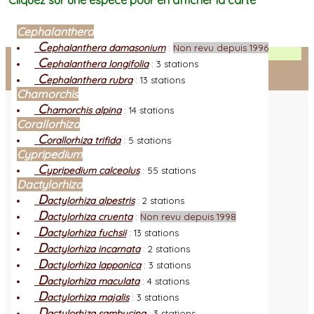
Cliquez sur une espèce pour en afficher la carte
Cephalanthera
C
ephalanthera damasonium
:
Non revu depuis 1996
Facebook
C
ephalanthera longifolia
:
3 stations
C
ephalanthera rubra
:
13 stations
Connexion adhérent
Chamorchis
C
hamorchis alpina
:
14 stations
Corallorhiza
C
orallorhiza trifida
:
5 stations
Cypripedium
C
ypripedium calceolus
:
55 stations
Dactylorhiza
D
actylorhiza alpestris
:
2 stations
D
actylorhiza cruenta
:
Non revu depuis 1998
D
actylorhiza fuchsii
:
13 stations
D
actylorhiza incarnata
:
2 stations
D
actylorhiza lapponica
:
3 stations
D
actylorhiza maculata
:
4 stations
D
actylorhiza majalis
:
3 stations
D
actylorhiza sambucina
:
3 stations