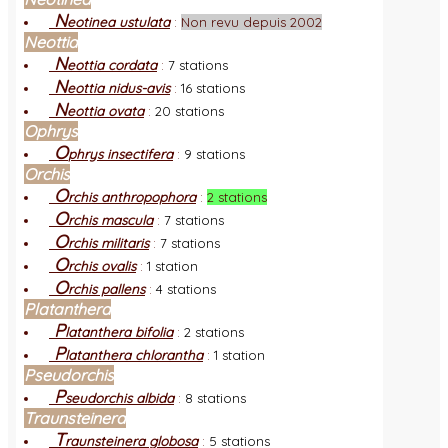
N
eotinea ustulata
:
Non revu depuis 2002
Neottia
N
eottia cordata
:
7 stations
N
eottia nidus-avis
:
16 stations
N
eottia ovata
:
20 stations
Ophrys
O
phrys insectifera
:
9 stations
Orchis
O
rchis anthropophora
:
2 stations
O
rchis mascula
:
7 stations
O
rchis militaris
:
7 stations
O
rchis ovalis
:
1 station
O
rchis pallens
:
4 stations
Platanthera
P
latanthera bifolia
:
2 stations
P
latanthera chlorantha
:
1 station
Pseudorchis
P
seudorchis albida
:
8 stations
Traunsteinera
T
raunsteinera globosa
:
5 stations