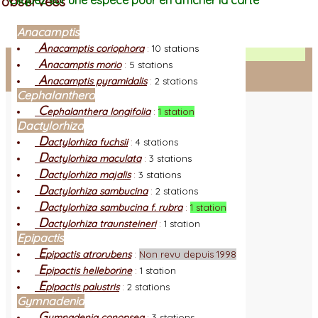
observées
Cliquez sur une espèce pour en afficher la carte
Anacamptis
A
nacamptis coriophora
:
10 stations
Facebook
A
nacamptis morio
:
5 stations
A
nacamptis pyramidalis
:
2 stations
Connexion adhérent
Cephalanthera
C
ephalanthera longifolia
:
1 station
Dactylorhiza
D
actylorhiza fuchsii
:
4 stations
D
actylorhiza maculata
:
3 stations
D
actylorhiza majalis
:
3 stations
D
actylorhiza sambucina
:
2 stations
D
actylorhiza sambucina f. rubra
:
1 station
D
actylorhiza traunsteineri
:
1 station
Epipactis
E
pipactis atrorubens
:
Non revu depuis 1998
E
pipactis helleborine
:
1 station
E
pipactis palustris
:
2 stations
Gymnadenia
G
ymnadenia conopsea
:
3 stations