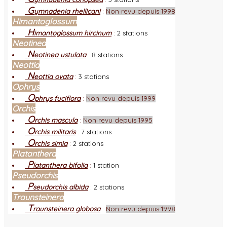
G
ymnadenia rhellicani
:
Non revu depuis 1998
Himantoglossum
H
imantoglossum hircinum
:
2 stations
Neotinea
N
eotinea ustulata
:
8 stations
Neottia
N
eottia ovata
:
3 stations
Ophrys
O
phrys fuciflora
:
Non revu depuis 1999
Orchis
O
rchis mascula
:
Non revu depuis 1995
O
rchis militaris
:
7 stations
O
rchis simia
:
2 stations
Platanthera
P
latanthera bifolia
:
1 station
Pseudorchis
P
seudorchis albida
:
2 stations
Traunsteinera
T
raunsteinera globosa
:
Non revu depuis 1998