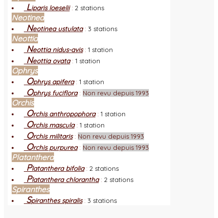
L
iparis loeselii
:
2 stations
Neotinea
N
eotinea ustulata
:
3 stations
Neottia
N
eottia nidus-avis
:
1 station
N
eottia ovata
:
1 station
Ophrys
O
phrys apifera
:
1 station
O
phrys fuciflora
:
Non revu depuis 1993
Orchis
O
rchis anthropophora
:
1 station
O
rchis mascula
:
1 station
O
rchis militaris
:
Non revu depuis 1993
O
rchis purpurea
:
Non revu depuis 1993
Platanthera
P
latanthera bifolia
:
2 stations
P
latanthera chlorantha
:
2 stations
Spiranthes
S
piranthes spiralis
:
3 stations