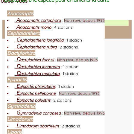
observées
Cliquez sur une espèce pour en afficher la carte
Anacamptis
A
nacamptis coriophora
:
Non revu depuis 1993
Facebook
A
nacamptis morio
:
4 stations
Cephalanthera
Connexion adhérent
C
ephalanthera longifolia
:
1 station
C
ephalanthera rubra
:
2 stations
Dactylorhiza
D
actylorhiza fuchsii
:
Non revu depuis 1993
D
actylorhiza incarnata
:
1 station
D
actylorhiza maculata
:
1 station
Epipactis
E
pipactis atrorubens
:
1 station
E
pipactis helleborine
:
Non revu depuis 1993
E
pipactis palustris
:
2 stations
Gymnadenia
G
ymnadenia conopsea
:
Non revu depuis 1993
Limodorum
L
imodorum abortivum
:
2 stations
Liparis