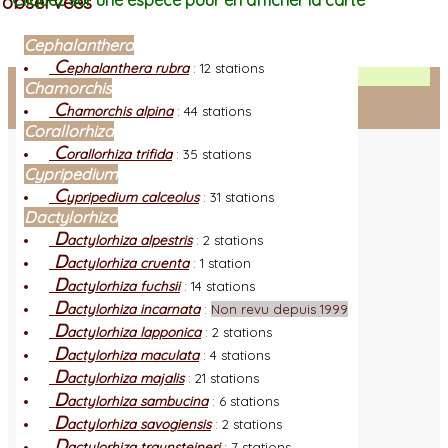
observées
Cliquez sur une espèce pour en afficher la carte
Cephalanthera
C
ephalanthera rubra
:
12 stations
Facebook
Chamorchis
C
hamorchis alpina
:
44 stations
Connexion adhérent
Corallorhiza
C
orallorhiza trifida
:
35 stations
Cypripedium
C
ypripedium calceolus
:
31 stations
Dactylorhiza
D
actylorhiza alpestris
:
2 stations
D
actylorhiza cruenta
:
1 station
D
actylorhiza fuchsii
:
14 stations
D
actylorhiza incarnata
:
Non revu depuis 1999
D
actylorhiza lapponica
:
2 stations
D
actylorhiza maculata
:
4 stations
D
actylorhiza majalis
:
21 stations
D
actylorhiza sambucina
:
6 stations
D
actylorhiza savogiensis
:
2 stations
D
actylorhiza traunsteineri
:
7 stations