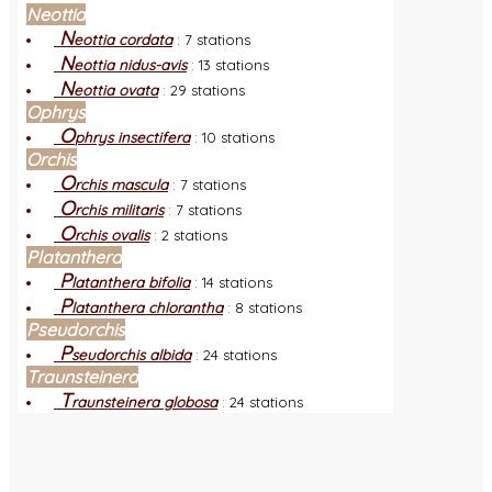
Neottia
N
eottia cordata
:
7 stations
N
eottia nidus-avis
:
13 stations
N
eottia ovata
:
29 stations
Ophrys
O
phrys insectifera
:
10 stations
Orchis
O
rchis mascula
:
7 stations
O
rchis militaris
:
7 stations
O
rchis ovalis
:
2 stations
Platanthera
P
latanthera bifolia
:
14 stations
P
latanthera chlorantha
:
8 stations
Pseudorchis
P
seudorchis albida
:
24 stations
Traunsteinera
T
raunsteinera globosa
:
24 stations