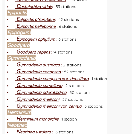
D
actylorhiza viridis
:
53 stations
Epipactis
E
pipactis atrorubens
:
42 stations
E
pipactis helleborine
:
6 stations
Epipogium
E
pipogium aphyllum
:
6 stations
Goodyera
G
oodyera repens
:
14 stations
Gymnadenia
G
ymnadenia austriaca
:
3 stations
G
ymnadenia conopsea
:
52 stations
G
ymnadenia conopsea
var.
densiflora
:
1 station
G
ymnadenia corneliana
:
2 stations
G
ymnadenia odoratissima
:
30 stations
G
ymnadenia rhellicani
:
37 stations
G
ymnadenia rhellicani
var.
cenisia
:
3 stations
Herminium
H
erminium monorchis
:
1 station
Neotinea
N
eotinea ustulata
:
16 stations