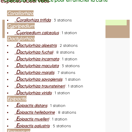
espèces observées
Cliquez sur une espèce pour en afficher la carte
Corallorhiza
C
orallorhiza trifida
:
3 stations
Facebook
Cypripedium
C
ypripedium calceolus
:
1 station
Connexion adhérent
Dactylorhiza
D
actylorhiza alpestris
:
2 stations
D
actylorhiza fuchsii
:
8 stations
D
actylorhiza incarnata
:
1 station
D
actylorhiza maculata
:
3 stations
D
actylorhiza majalis
:
7 stations
D
actylorhiza savogiensis
:
1 station
D
actylorhiza traunsteineri
:
1 station
D
actylorhiza viridis
:
1 station
Epipactis
E
pipactis distans
:
1 station
E
pipactis helleborine
:
8 stations
E
pipactis muelleri
:
1 station
E
pipactis palustris
:
5 stations
Epipogium