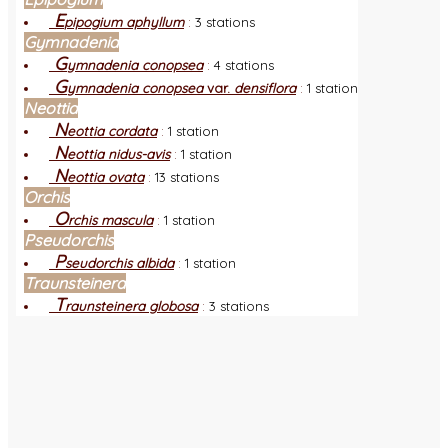
E
pipogium aphyllum
:
3 stations
Gymnadenia
G
ymnadenia conopsea
:
4 stations
G
ymnadenia conopsea
var.
densiflora
:
1 station
Neottia
N
eottia cordata
:
1 station
N
eottia nidus-avis
:
1 station
N
eottia ovata
:
13 stations
Orchis
O
rchis mascula
:
1 station
Pseudorchis
P
seudorchis albida
:
1 station
Traunsteinera
T
raunsteinera globosa
:
3 stations