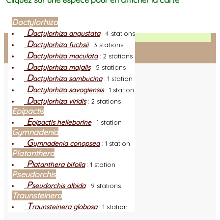
Cliquez sur une espèce pour en afficher la carte
Dactylorhiza
D
actylorhiza angustata
:
4 stations
Facebook
D
actylorhiza fuchsii
:
3 stations
D
actylorhiza maculata
:
2 stations
Connexion adhérent
D
actylorhiza majalis
:
5 stations
D
actylorhiza sambucina
:
1 station
D
actylorhiza savogiensis
:
1 station
D
actylorhiza viridis
:
2 stations
Epipactis
E
pipactis helleborine
:
1 station
Gymnadenia
G
ymnadenia conopsea
:
1 station
Platanthera
P
latanthera bifolia
:
1 station
Pseudorchis
P
seudorchis albida
:
9 stations
Traunsteinera
T
raunsteinera globosa
:
1 station