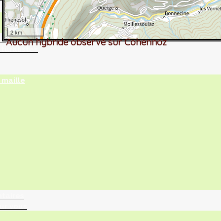
2 km
tographie ?
Aucun hybride observé sur Cohennoz
turalistes
maille
ntaires
ur vous