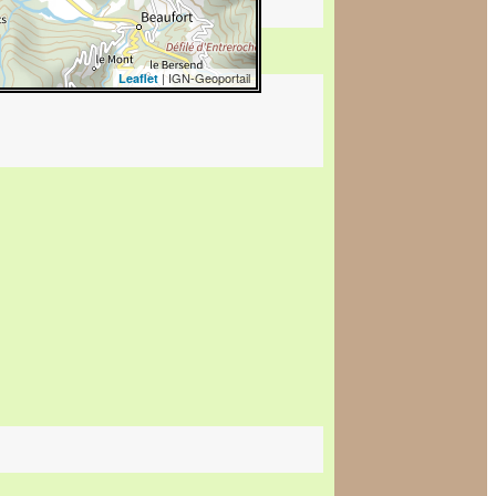
| IGN-Geoportail
Leaflet