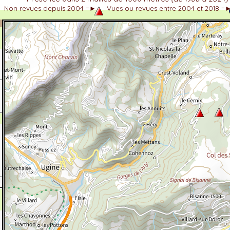
Non revues depuis 2004 =►
Vues ou revues entre 2004 et 2018 =
dhérent
-Alpes
 et cotations UICN)
ulticritères
ent