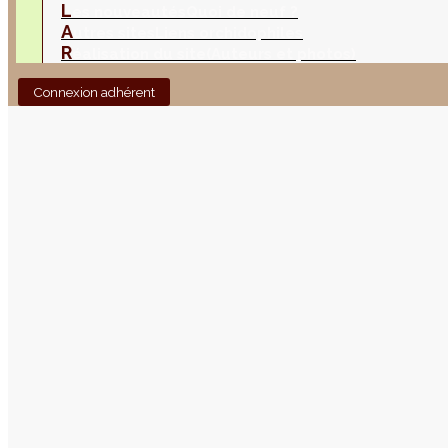
L
es nouveautés
Quoi de neuf ?
A
utres sites
Liens orchidophiles
R
éalisation du site
(Auteurs et photos)
Connexion adhérent