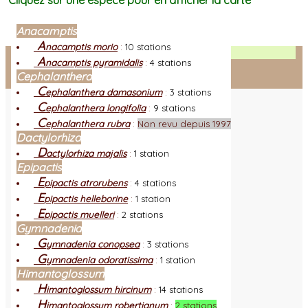
Cliquez sur une espèce pour en afficher la carte
Anacamptis
A
nacamptis morio
:
10 stations
Facebook
A
nacamptis pyramidalis
:
4 stations
Cephalanthera
Connexion adhérent
C
ephalanthera damasonium
:
3 stations
C
ephalanthera longifolia
:
9 stations
C
ephalanthera rubra
:
Non revu depuis 1997
Dactylorhiza
D
actylorhiza majalis
:
1 station
Epipactis
E
pipactis atrorubens
:
4 stations
E
pipactis helleborine
:
1 station
E
pipactis muelleri
:
2 stations
Gymnadenia
G
ymnadenia conopsea
:
3 stations
G
ymnadenia odoratissima
:
1 station
Himantoglossum
H
imantoglossum hircinum
:
14 stations
H
imantoglossum robertianum
:
2 stations