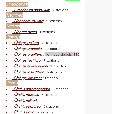
Limodorum
L
imodorum abortivum
:
2 stations
Neotinea
N
eotinea ustulata
:
5 stations
Neottia
N
eottia ovata
:
4 stations
Ophrys
O
phrys apifera
:
9 stations
O
phrys araneola
:
11 stations
O
phrys aranifera
:
Non revu depuis 1992
O
phrys fuciflora
:
9 stations
O
phrys gresivaudanica
:
1 station
O
phrys insectifera
:
6 stations
O
phrys virescens
:
1 station
Orchis
O
rchis anthropophora
:
11 stations
O
rchis mascula
:
3 stations
O
rchis militaris
:
1 station
O
rchis purpurea
:
6 stations
O
rchis simia
:
17 stations