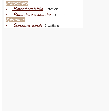
Platanthera
P
latanthera bifolia
:
1 station
P
latanthera chlorantha
:
1 station
Spiranthes
S
piranthes spiralis
:
3 stations