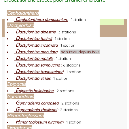
Cliquez sur une espèce pour en afficher la carte
Cephalanthera
C
ephalanthera damasonium
:
1 station
Facebook
Dactylorhiza
D
actylorhiza alpestris
:
3 stations
Connexion adhérent
D
actylorhiza fuchsii
:
1 station
D
actylorhiza incarnata
:
1 station
D
actylorhiza maculata
:
Non revu depuis 1994
D
actylorhiza majalis
:
1 station
D
actylorhiza sambucina
:
6 stations
D
actylorhiza traunsteineri
:
1 station
D
actylorhiza viridis
:
1 station
Epipactis
E
pipactis helleborine
:
2 stations
Gymnadenia
G
ymnadenia conopsea
:
2 stations
G
ymnadenia rhellicani
:
2 stations
Himantoglossum
H
imantoglossum hircinum
:
1 station
Limodorum