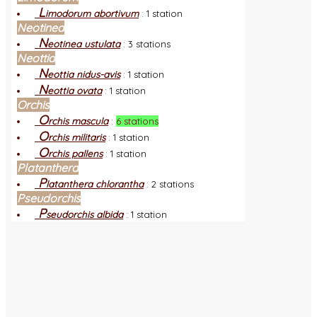
L
imodorum abortivum
:
1 station
Neotinea
N
eotinea ustulata
:
3 stations
Neottia
N
eottia nidus-avis
:
1 station
N
eottia ovata
:
1 station
Orchis
O
rchis mascula
:
6 stations
O
rchis militaris
:
1 station
O
rchis pallens
:
1 station
Platanthera
P
latanthera chlorantha
:
2 stations
Pseudorchis
P
seudorchis albida
:
1 station