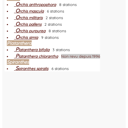
O
rchis anthropophora
:
8 stations
O
rchis mascula
:
6 stations
O
rchis militaris
:
2 stations
O
rchis pallens
:
2 stations
O
rchis purpurea
:
8 stations
O
rchis simia
:
9 stations
Platanthera
P
latanthera bifolia
:
3 stations
P
latanthera chlorantha
:
Non revu depuis 1996
Spiranthes
S
piranthes spiralis
:
6 stations