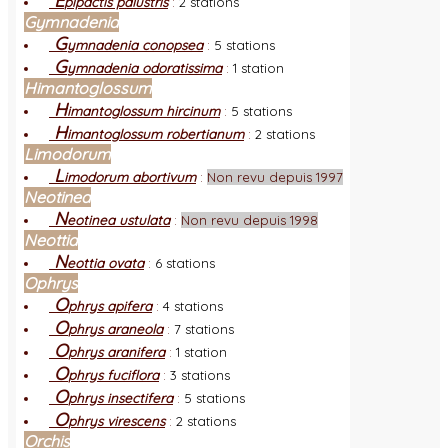
E
pipactis palustris
:
2 stations
Gymnadenia
G
ymnadenia conopsea
:
5 stations
G
ymnadenia odoratissima
:
1 station
Himantoglossum
H
imantoglossum hircinum
:
5 stations
H
imantoglossum robertianum
:
2 stations
Limodorum
L
imodorum abortivum
:
Non revu depuis 1997
Neotinea
N
eotinea ustulata
:
Non revu depuis 1998
Neottia
N
eottia ovata
:
6 stations
Ophrys
O
phrys apifera
:
4 stations
O
phrys araneola
:
7 stations
O
phrys aranifera
:
1 station
O
phrys fuciflora
:
3 stations
O
phrys insectifera
:
5 stations
O
phrys virescens
:
2 stations
Orchis