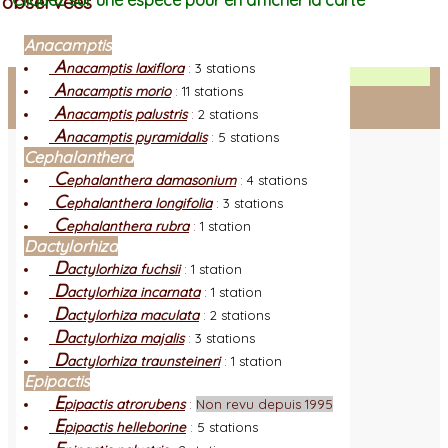
observées
Cliquez sur une espèce pour en afficher la carte
Anacamptis
A
nacamptis laxiflora
:
3 stations
Facebook
A
nacamptis morio
:
11 stations
A
nacamptis palustris
:
2 stations
Connexion adhérent
A
nacamptis pyramidalis
:
5 stations
Cephalanthera
C
ephalanthera damasonium
:
4 stations
C
ephalanthera longifolia
:
3 stations
C
ephalanthera rubra
:
1 station
Dactylorhiza
D
actylorhiza fuchsii
:
1 station
D
actylorhiza incarnata
:
1 station
D
actylorhiza maculata
:
2 stations
D
actylorhiza majalis
:
3 stations
D
actylorhiza traunsteineri
:
1 station
Epipactis
E
pipactis atrorubens
:
Non revu depuis 1995
E
pipactis helleborine
:
5 stations