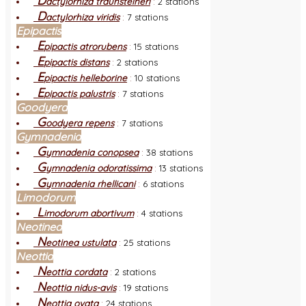
D
actylorhiza traunsteineri
:
2 stations
D
actylorhiza viridis
:
7 stations
Epipactis
E
pipactis atrorubens
:
15 stations
E
pipactis distans
:
2 stations
E
pipactis helleborine
:
10 stations
E
pipactis palustris
:
7 stations
Goodyera
G
oodyera repens
:
7 stations
Gymnadenia
G
ymnadenia conopsea
:
38 stations
G
ymnadenia odoratissima
:
13 stations
G
ymnadenia rhellicani
:
6 stations
Limodorum
L
imodorum abortivum
:
4 stations
Neotinea
N
eotinea ustulata
:
25 stations
Neottia
N
eottia cordata
:
2 stations
N
eottia nidus-avis
:
19 stations
N
eottia ovata
:
24 stations