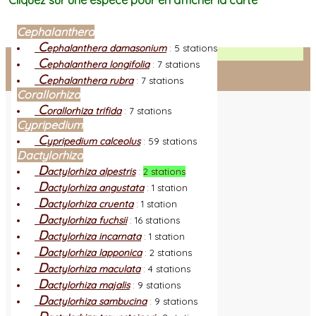
Cliquez sur une espèce pour en afficher la carte
Cephalanthera
C
ephalanthera damasonium
:
5 stations
Facebook
C
ephalanthera longifolia
:
7 stations
C
ephalanthera rubra
:
7 stations
Connexion adhérent
Corallorhiza
C
orallorhiza trifida
:
7 stations
Cypripedium
C
ypripedium calceolus
:
59 stations
Dactylorhiza
D
actylorhiza alpestris
:
2 stations
D
actylorhiza angustata
:
1 station
D
actylorhiza cruenta
:
1 station
D
actylorhiza fuchsii
:
16 stations
D
actylorhiza incarnata
:
1 station
D
actylorhiza lapponica
:
2 stations
D
actylorhiza maculata
:
4 stations
D
actylorhiza majalis
:
9 stations
D
actylorhiza sambucina
:
9 stations