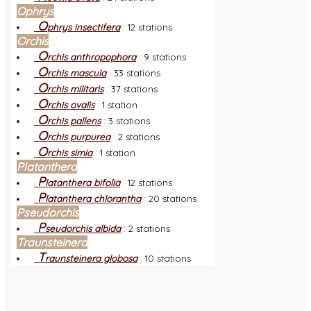
Ophrys
O
phrys insectifera
:
12 stations
Orchis
O
rchis anthropophora
:
9 stations
O
rchis mascula
:
33 stations
O
rchis militaris
:
37 stations
O
rchis ovalis
:
1 station
O
rchis pallens
:
3 stations
O
rchis purpurea
:
2 stations
O
rchis simia
:
1 station
Platanthera
P
latanthera bifolia
:
12 stations
P
latanthera chlorantha
:
20 stations
Pseudorchis
P
seudorchis albida
:
2 stations
Traunsteinera
T
raunsteinera globosa
:
10 stations