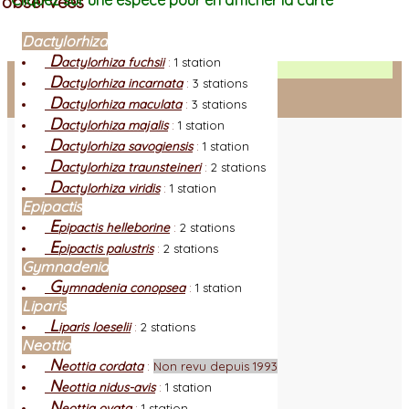
observées
Cliquez sur une espèce pour en afficher la carte
Dactylorhiza
D
actylorhiza fuchsii
:
1 station
Facebook
D
actylorhiza incarnata
:
3 stations
D
actylorhiza maculata
:
3 stations
Connexion adhérent
D
actylorhiza majalis
:
1 station
D
actylorhiza savogiensis
:
1 station
D
actylorhiza traunsteineri
:
2 stations
D
actylorhiza viridis
:
1 station
Epipactis
E
pipactis helleborine
:
2 stations
E
pipactis palustris
:
2 stations
Gymnadenia
G
ymnadenia conopsea
:
1 station
Liparis
L
iparis loeselii
:
2 stations
Neottia
N
eottia cordata
:
Non revu depuis 1993
N
eottia nidus-avis
:
1 station
N
eottia ovata
:
1 station