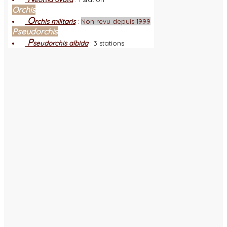
Orchis
O
rchis militaris
:
Non revu depuis 1999
Pseudorchis
P
seudorchis albida
:
3 stations