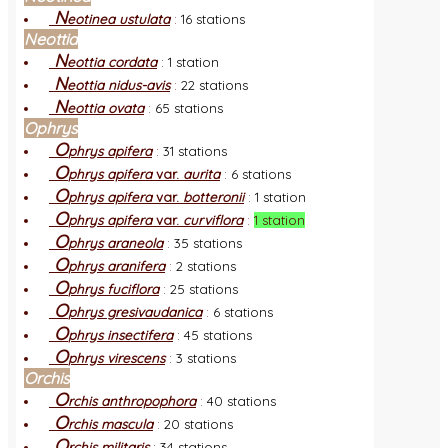
N
eotinea ustulata
:
16 stations
Neottia
N
eottia cordata
:
1 station
N
eottia nidus-avis
:
22 stations
N
eottia ovata
:
65 stations
Ophrys
O
phrys apifera
:
31 stations
O
phrys apifera
var.
aurita
:
6 stations
O
phrys apifera
var.
botteronii
:
1 station
O
phrys apifera
var.
curviflora
:
1 station
O
phrys araneola
:
35 stations
O
phrys aranifera
:
2 stations
O
phrys fuciflora
:
25 stations
O
phrys gresivaudanica
:
6 stations
O
phrys insectifera
:
45 stations
O
phrys virescens
:
3 stations
Orchis
O
rchis anthropophora
:
40 stations
O
rchis mascula
:
20 stations
O
rchis militaris
:
34 stations