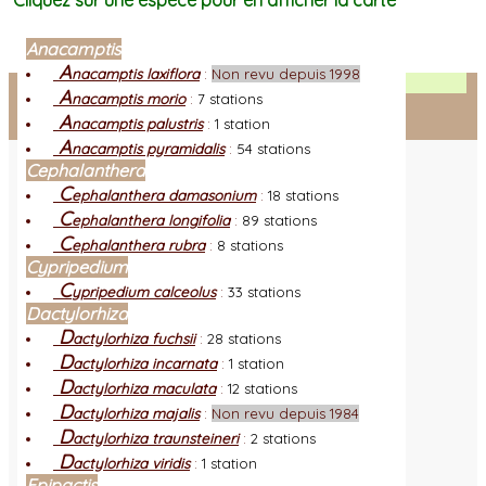
Cliquez sur une espèce pour en afficher la carte
Anacamptis
A
nacamptis laxiflora
:
Non revu depuis 1998
Facebook
A
nacamptis morio
:
7 stations
A
nacamptis palustris
:
1 station
Connexion adhérent
A
nacamptis pyramidalis
:
54 stations
Cephalanthera
C
ephalanthera damasonium
:
18 stations
C
ephalanthera longifolia
:
89 stations
C
ephalanthera rubra
:
8 stations
Cypripedium
C
ypripedium calceolus
:
33 stations
Dactylorhiza
D
actylorhiza fuchsii
:
28 stations
D
actylorhiza incarnata
:
1 station
D
actylorhiza maculata
:
12 stations
D
actylorhiza majalis
:
Non revu depuis 1984
D
actylorhiza traunsteineri
:
2 stations
D
actylorhiza viridis
:
1 station
Epipactis