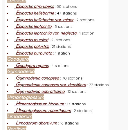
E
pipactis atrorubens
:
30 stations
E
pipactis helleborine
:
47 stations
E
pipactis helleborine
var.
minor
:
2 stations
E
pipactis leptochila
:
5 stations
E
pipactis leptochila
var.
neglecta
:
1 station
E
pipactis muelleri
:
21 stations
E
pipactis palustris
:
21 stations
E
pipactis purpurata
:
1 station
Goodyera
G
oodyera repens
:
4 stations
Gymnadenia
G
ymnadenia conopsea
:
70 stations
G
ymnadenia conopsea
var.
densiflora
:
22 stations
G
ymnadenia odoratissima
:
12 stations
Himantoglossum
H
imantoglossum hircinum
:
17 stations
H
imantoglossum robertianum
:
2 stations
Limodorum
L
imodorum abortivum
:
16 stations
Neotinea