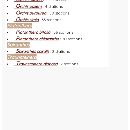
O
rchis pallens
:
4 stations
O
rchis purpurea
:
59 stations
O
rchis simia
:
33 stations
Platanthera
P
latanthera bifolia
:
56 stations
P
latanthera chlorantha
:
20 stations
Spiranthes
S
piranthes spiralis
:
2 stations
Traunsteinera
T
raunsteinera globosa
:
2 stations