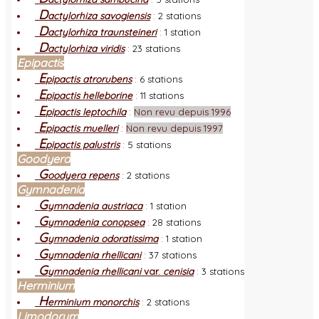
D
actylorhiza savogiensis
:
2 stations
D
actylorhiza traunsteineri
:
1 station
D
actylorhiza viridis
:
23 stations
Epipactis
E
pipactis atrorubens
:
6 stations
E
pipactis helleborine
:
11 stations
E
pipactis leptochila
:
Non revu depuis 1996
E
pipactis muelleri
:
Non revu depuis 1997
E
pipactis palustris
:
5 stations
Goodyera
G
oodyera repens
:
2 stations
Gymnadenia
G
ymnadenia austriaca
:
1 station
G
ymnadenia conopsea
:
28 stations
G
ymnadenia odoratissima
:
1 station
G
ymnadenia rhellicani
:
37 stations
G
ymnadenia rhellicani
var.
cenisia
:
3 stations
Herminium
H
erminium monorchis
:
2 stations
Limodorum