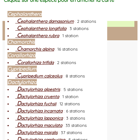
Cliquez sur une espèce pour en afficher la carte
Cephalanthera
C
ephalanthera damasonium
:
2 stations
Facebook
C
ephalanthera longifolia
:
3 stations
C
ephalanthera rubra
:
1 station
Connexion adhérent
Chamorchis
C
hamorchis alpina
:
16 stations
Corallorhiza
C
orallorhiza trifida
:
2 stations
Cypripedium
C
ypripedium calceolus
:
8 stations
Dactylorhiza
D
actylorhiza alpestris
:
5 stations
D
actylorhiza cruenta
:
1 station
D
actylorhiza fuchsii
:
12 stations
D
actylorhiza incarnata
:
6 stations
D
actylorhiza lapponica
:
3 stations
D
actylorhiza maculata
:
33 stations
D
actylorhiza majalis
:
37 stations
D
actylorhiza sambucina
:
5 stations