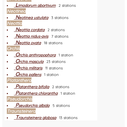
L
imodorum abortivum
:
2 stations
Neotinea
N
eotinea ustulata
:
3 stations
Neottia
N
eottia cordata
:
2 stations
N
eottia nidus-avis
:
7 stations
N
eottia ovata
:
18 stations
Orchis
O
rchis anthropophora
:
1 station
O
rchis mascula
:
23 stations
O
rchis militaris
:
11 stations
O
rchis pallens
:
1 station
Platanthera
P
latanthera bifolia
:
2 stations
P
latanthera chlorantha
:
1 station
Pseudorchis
P
seudorchis albida
:
5 stations
Traunsteinera
T
raunsteinera globosa
:
13 stations