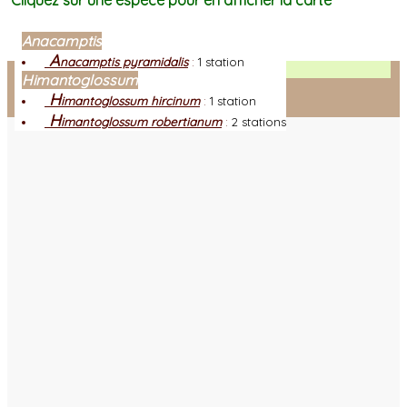
Cliquez sur une espèce pour en afficher la carte
Anacamptis
A
nacamptis pyramidalis
:
1 station
Facebook
Himantoglossum
H
imantoglossum hircinum
:
1 station
Connexion adhérent
H
imantoglossum robertianum
:
2 stations