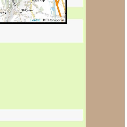
| IGN-Geoportail
Leaflet