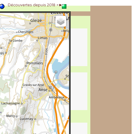
►
Découvertes depuis 2018 =►