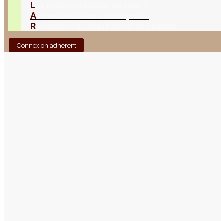
L
es nouveautés
Quoi de neuf ?
A
utres sites
Liens orchidophiles
R
éalisation du site
(Auteurs et photos)
Connexion adhérent