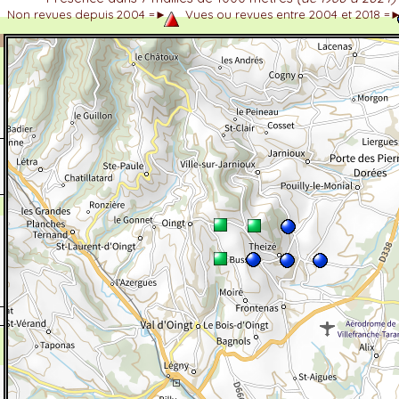
Non revues depuis 2004 =►
Vues ou revues entre 2004 et 2018 =
dhérent
-Alpes
 et cotations UICN)
ulticritères
ent