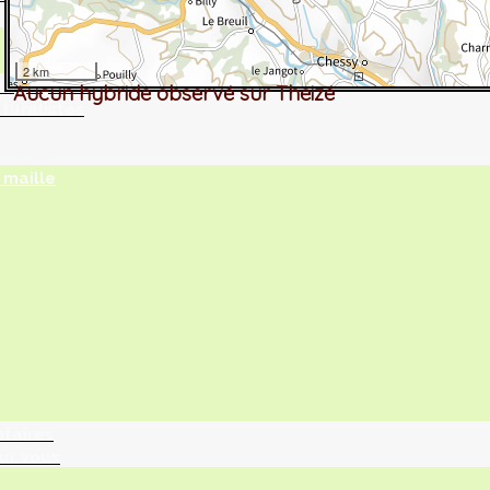
2 km
tographie ?
Aucun hybride observé sur Theizé
turalistes
maille
ntaires
ur vous