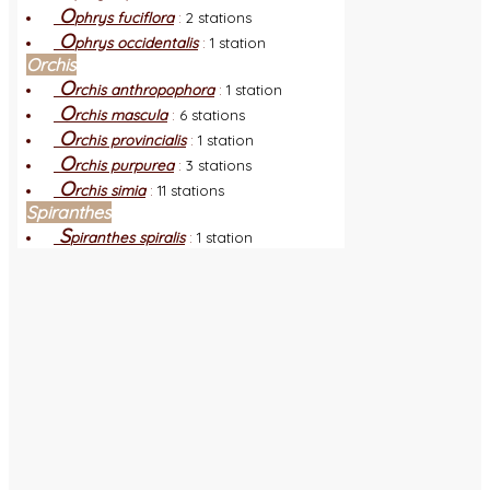
O
phrys fuciflora
:
2 stations
O
phrys occidentalis
:
1 station
Orchis
O
rchis anthropophora
:
1 station
O
rchis mascula
:
6 stations
O
rchis provincialis
:
1 station
O
rchis purpurea
:
3 stations
O
rchis simia
:
11 stations
Spiranthes
S
piranthes spiralis
:
1 station