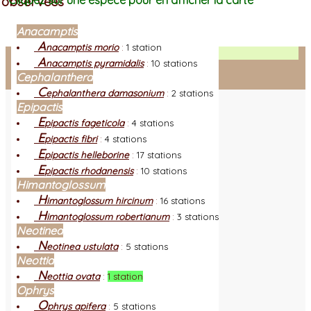
observées
Cliquez sur une espèce pour en afficher la carte
Anacamptis
A
nacamptis morio
:
1 station
Facebook
A
nacamptis pyramidalis
:
10 stations
Cephalanthera
Connexion adhérent
C
ephalanthera damasonium
:
2 stations
Epipactis
E
pipactis fageticola
:
4 stations
E
pipactis fibri
:
4 stations
E
pipactis helleborine
:
17 stations
E
pipactis rhodanensis
:
10 stations
Himantoglossum
H
imantoglossum hircinum
:
16 stations
H
imantoglossum robertianum
:
3 stations
Neotinea
N
eotinea ustulata
:
5 stations
Neottia
N
eottia ovata
:
1 station
Ophrys
O
phrys apifera
:
5 stations