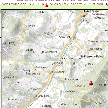
Non revues depuis 2004 =►
Vues ou revues entre 2004 et 2018 =
dhérent
-Alpes
 et cotations UICN)
ulticritères
ent