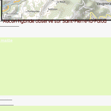
2 km
tographie ?
Aucun hybride observé sur Saint-Pierre-la-Palud
turalistes
maille
ntaires
ur vous