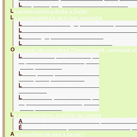
L
es hybrides par genres
Tableaux de sélection
L
a préservation
La Boite à Outils
L
a cartographie
Ce qu'il faut connaitre
L
es activités de cartographie
Qu'est ce que la car
L
a collecte d’observations
Collecter les donnés na
L
es cartographes
Fonctions et rôles
L
es contributions
Bilan et contributeurs
O
ù trouver les orchidées ?
Département, commune et 
L
es espèces par
département
Liste des espèces
par départements
L
es espèces par commune
Liste
des espèces par communes
L
es cartes interactives
Cartes à
la demande
L
es hybrides par
département
Liste des hybrides
par départements
L
e programme
Les activités de l'année
A
ctivités de l'association
Réunions, sorties et inve
É
vènements orchidophiles
La SFO RA a recensé po
A
propos
Quoi de plus à savoir ?