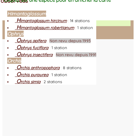
observées
Cliquez sur une espèce pour en afficher la carte
Himantoglossum
H
imantoglossum hircinum
:
14 stations
Facebook
H
imantoglossum robertianum
:
1 station
Ophrys
Connexion adhérent
O
phrys apifera
:
Non revu depuis 1993
O
phrys fuciflora
:
1 station
O
phrys insectifera
:
Non revu depuis 1991
Orchis
O
rchis anthropophora
:
8 stations
O
rchis purpurea
:
1 station
O
rchis simia
:
2 stations