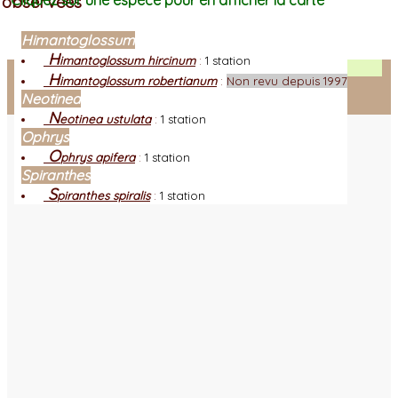
observées
Cliquez sur une espèce pour en afficher la carte
Himantoglossum
H
imantoglossum hircinum
:
1 station
Facebook
H
imantoglossum robertianum
:
Non revu depuis 1997
Neotinea
Connexion adhérent
N
eotinea ustulata
:
1 station
Ophrys
O
phrys apifera
:
1 station
Spiranthes
S
piranthes spiralis
:
1 station