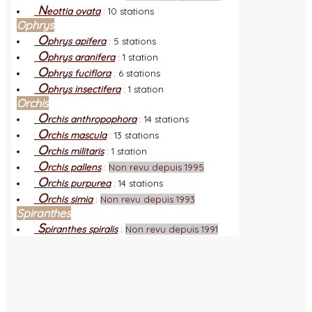
N
eottia ovata
:
10 stations
Ophrys
O
phrys apifera
:
5 stations
O
phrys aranifera
:
1 station
O
phrys fuciflora
:
6 stations
O
phrys insectifera
:
1 station
Orchis
O
rchis anthropophora
:
14 stations
O
rchis mascula
:
13 stations
O
rchis militaris
:
1 station
O
rchis pallens
:
Non revu depuis 1995
O
rchis purpurea
:
14 stations
O
rchis simia
:
Non revu depuis 1993
Spiranthes
S
piranthes spiralis
:
Non revu depuis 1991