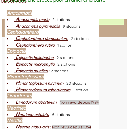
observées
Cliquez sur une espèce pour en afficher la carte
Anacamptis
A
nacamptis morio
:
2 stations
Facebook
A
nacamptis pyramidalis
:
9 stations
Cephalanthera
Connexion adhérent
C
ephalanthera damasonium
:
2 stations
C
ephalanthera rubra
:
1 station
Epipactis
E
pipactis helleborine
:
2 stations
E
pipactis microphylla
:
2 stations
E
pipactis muelleri
:
2 stations
Himantoglossum
H
imantoglossum hircinum
:
20 stations
H
imantoglossum robertianum
:
1 station
Limodorum
L
imodorum abortivum
:
Non revu depuis 1994
Neotinea
N
eotinea ustulata
:
5 stations
Neottia
N
eottia nidus-avis
:
Non revu depuis 1994