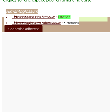
Cliquez sur une espèce pour en afficher la carte
Himantoglossum
H
imantoglossum hircinum
:
1 station
Facebook
H
imantoglossum robertianum
:
3 stations
Connexion adhérent