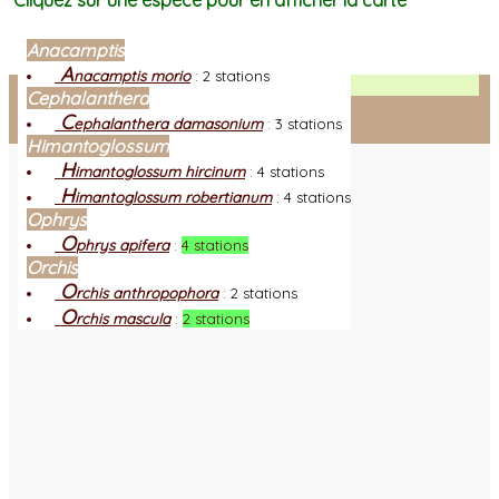
Cliquez sur une espèce pour en afficher la carte
Anacamptis
A
nacamptis morio
:
2 stations
Facebook
Cephalanthera
C
ephalanthera damasonium
:
3 stations
Connexion adhérent
Himantoglossum
H
imantoglossum hircinum
:
4 stations
H
imantoglossum robertianum
:
4 stations
Ophrys
O
phrys apifera
:
4 stations
Orchis
O
rchis anthropophora
:
2 stations
O
rchis mascula
:
2 stations