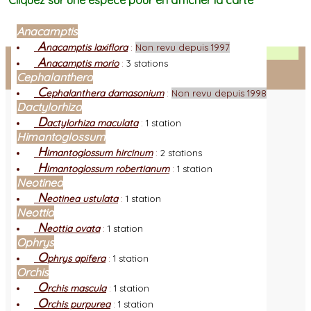
Cliquez sur une espèce pour en afficher la carte
Anacamptis
A
nacamptis laxiflora
:
Non revu depuis 1997
Facebook
A
nacamptis morio
:
3 stations
Cephalanthera
Connexion adhérent
C
ephalanthera damasonium
:
Non revu depuis 1998
Dactylorhiza
D
actylorhiza maculata
:
1 station
Himantoglossum
H
imantoglossum hircinum
:
2 stations
H
imantoglossum robertianum
:
1 station
Neotinea
N
eotinea ustulata
:
1 station
Neottia
N
eottia ovata
:
1 station
Ophrys
O
phrys apifera
:
1 station
Orchis
O
rchis mascula
:
1 station
O
rchis purpurea
:
1 station