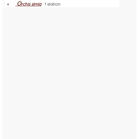
O
rchis simia
:
1 station