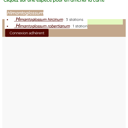
Cliquez sur une espèce pour en afficher la carte
Himantoglossum
H
imantoglossum hircinum
:
3 stations
Facebook
H
imantoglossum robertianum
:
1 station
Connexion adhérent