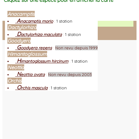
Cliquez sur une espèce pour en afficher la carte
Anacamptis
A
nacamptis morio
:
1 station
Facebook
Dactylorhiza
D
actylorhiza maculata
:
1 station
Connexion adhérent
Goodyera
G
oodyera repens
:
Non revu depuis 1999
Himantoglossum
H
imantoglossum hircinum
:
1 station
Neottia
N
eottia ovata
:
Non revu depuis 2003
Orchis
O
rchis mascula
:
1 station