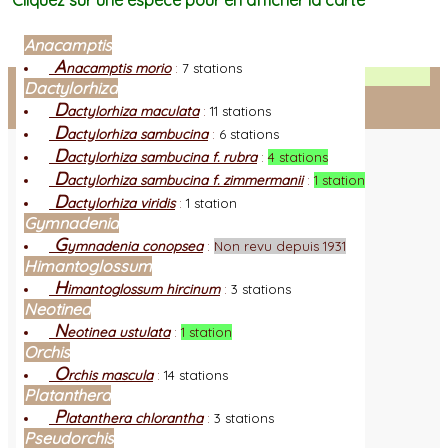
Cliquez sur une espèce pour en afficher la carte
Anacamptis
A
nacamptis morio
:
7 stations
Facebook
Dactylorhiza
D
actylorhiza maculata
:
11 stations
Connexion adhérent
D
actylorhiza sambucina
:
6 stations
D
actylorhiza sambucina f. rubra
:
4 stations
D
actylorhiza sambucina f. zimmermanii
:
1 station
D
actylorhiza viridis
:
1 station
Gymnadenia
G
ymnadenia conopsea
:
Non revu depuis 1931
Himantoglossum
H
imantoglossum hircinum
:
3 stations
Neotinea
N
eotinea ustulata
:
1 station
Orchis
O
rchis mascula
:
14 stations
Platanthera
P
latanthera chlorantha
:
3 stations
Pseudorchis