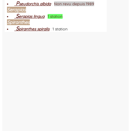
P
seudorchis albida
:
Non revu depuis 1989
Serapias
S
erapias lingua
:
1 station
Spiranthes
S
piranthes spiralis
:
1 station