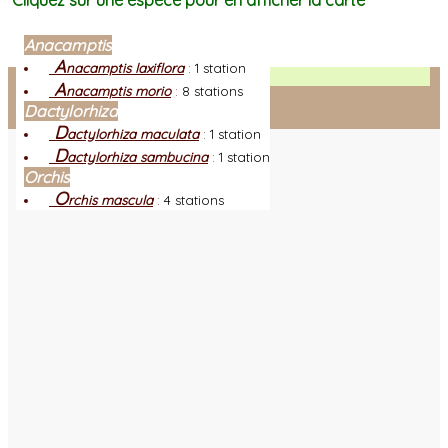
Cliquez sur une espèce pour en afficher la carte
Anacamptis
A
nacamptis laxiflora
:
1 station
Facebook
A
nacamptis morio
:
8 stations
Dactylorhiza
Connexion adhérent
D
actylorhiza maculata
:
1 station
D
actylorhiza sambucina
:
1 station
Orchis
O
rchis mascula
:
4 stations