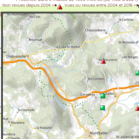
Non revues depuis 2004 =►
Vues ou revues entre 2004 et 2018 =
dhérent
-Alpes
 et cotations UICN)
ulticritères
ent