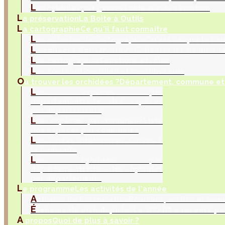
L
es hybrides par genres
Tableaux de sélection
L
a préservation
La Boite à Outils
L
a cartographie
Ce qu'il faut connaitre
L
es activités de cartographie
Qu'est ce que la car
L
a collecte d’observations
Collecter les donnés na
L
es cartographes
Fonctions et rôles
L
es contributions
Bilan et contributeurs
O
ù trouver les orchidées ?
Département, commune et 
L
es espèces par
département
Liste des espèces
par départements
L
es espèces par commune
Liste
des espèces par communes
L
es cartes interactives
Cartes à
la demande
L
es hybrides par
département
Liste des hybrides
par départements
L
e programme
Les activités de l'année
A
ctivités de l'association
Réunions, sorties et inve
É
vènements orchidophiles
La SFO RA a recensé po
A
propos
Quoi de plus à savoir ?