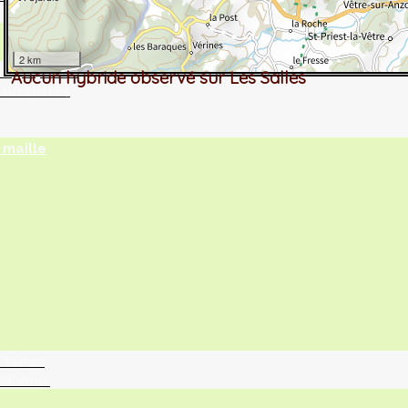
2 km
tographie ?
Aucun hybride observé sur Les Salles
turalistes
maille
ntaires
ur vous