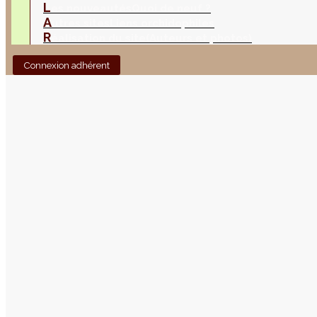
L
es nouveautés
Quoi de neuf ?
A
utres sites
Liens orchidophiles
R
éalisation du site
(Auteurs et photos)
Connexion adhérent