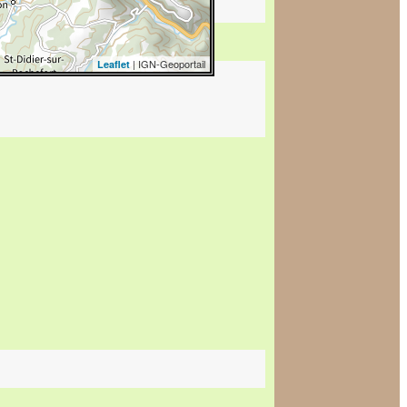
| IGN-Geoportail
Leaflet