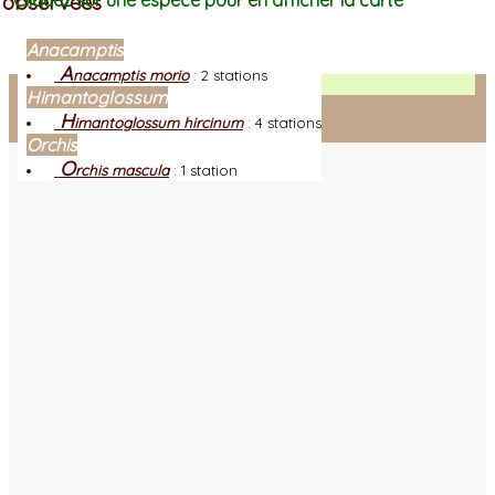
observées
Cliquez sur une espèce pour en afficher la carte
Anacamptis
A
nacamptis morio
:
2 stations
Facebook
Himantoglossum
H
imantoglossum hircinum
:
4 stations
Connexion adhérent
Orchis
O
rchis mascula
:
1 station