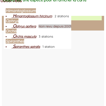
observées
Cliquez sur une espèce pour en afficher la carte
Himantoglossum
H
imantoglossum hircinum
:
2 stations
Facebook
Ophrys
O
phrys apifera
:
Non revu depuis 2001
Connexion adhérent
Orchis
O
rchis mascula
:
3 stations
Spiranthes
S
piranthes spiralis
:
1 station