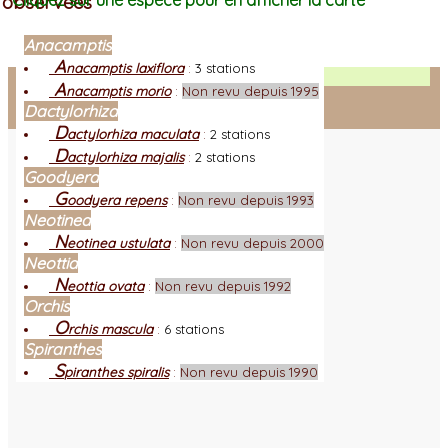
observées
Cliquez sur une espèce pour en afficher la carte
Anacamptis
A
nacamptis laxiflora
:
3 stations
Facebook
A
nacamptis morio
:
Non revu depuis 1995
Dactylorhiza
Connexion adhérent
D
actylorhiza maculata
:
2 stations
D
actylorhiza majalis
:
2 stations
Goodyera
G
oodyera repens
:
Non revu depuis 1993
Neotinea
N
eotinea ustulata
:
Non revu depuis 2000
Neottia
N
eottia ovata
:
Non revu depuis 1992
Orchis
O
rchis mascula
:
6 stations
Spiranthes
S
piranthes spiralis
:
Non revu depuis 1990