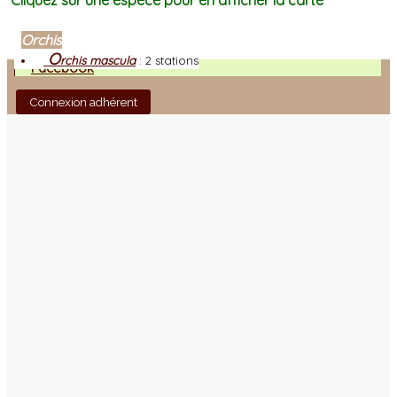
Cliquez sur une espèce pour en afficher la carte
Orchis
O
rchis mascula
:
2 stations
Facebook
Connexion adhérent