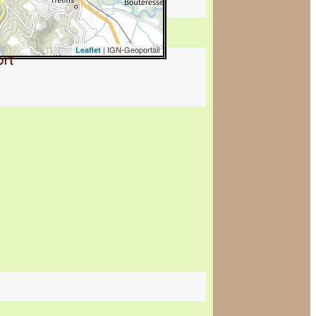
| IGN-Geoportail
Leaflet
ort