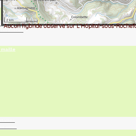
2 km
tographie ?
Aucun hybride observé sur L'Hôpital-sous-Rochef
turalistes
maille
ntaires
ur vous