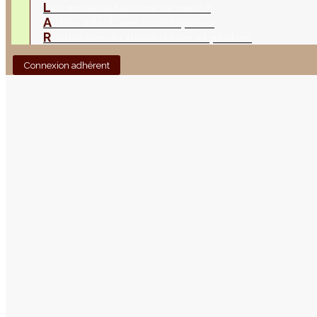
L
es nouveautés
Quoi de neuf ?
A
utres sites
Liens orchidophiles
R
éalisation du site
(Auteurs et photos)
Connexion adhérent