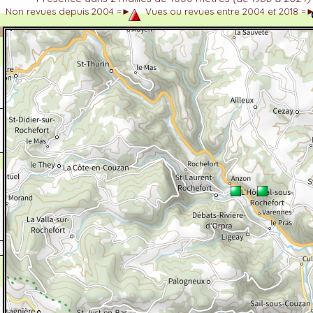
Non revues depuis 2004 =►
Vues ou revues entre 2004 et 2018 =
dhérent
-Alpes
 et cotations UICN)
ulticritères
ent