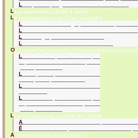
L
es hybrides par genres
Tableaux de sélection
L
a préservation
La Boite à Outils
L
a cartographie
Ce qu'il faut connaitre
L
es activités de cartographie
Qu'est ce que la car
L
a collecte d’observations
Collecter les donnés na
L
es cartographes
Fonctions et rôles
L
es contributions
Bilan et contributeurs
O
ù trouver les orchidées ?
Département, commune et 
L
es espèces par
département
Liste des espèces
par départements
L
es espèces par commune
Liste
des espèces par communes
L
es cartes interactives
Cartes à
la demande
L
es hybrides par
département
Liste des hybrides
par départements
L
e programme
Les activités de l'année
A
ctivités de l'association
Réunions, sorties et inve
É
vènements orchidophiles
La SFO RA a recensé po
A
propos
Quoi de plus à savoir ?