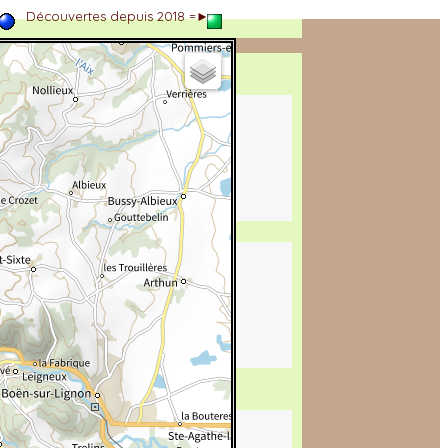
►
Découvertes depuis 2018 =►