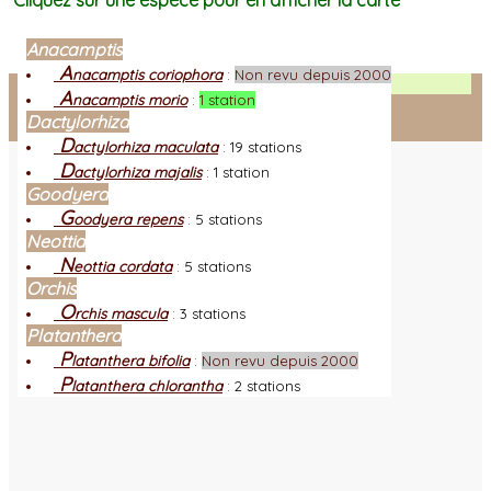
Cliquez sur une espèce pour en afficher la carte
Anacamptis
A
nacamptis coriophora
:
Non revu depuis 2000
Facebook
A
nacamptis morio
:
1 station
Dactylorhiza
Connexion adhérent
D
actylorhiza maculata
:
19 stations
D
actylorhiza majalis
:
1 station
Goodyera
G
oodyera repens
:
5 stations
Neottia
N
eottia cordata
:
5 stations
Orchis
O
rchis mascula
:
3 stations
Platanthera
P
latanthera bifolia
:
Non revu depuis 2000
P
latanthera chlorantha
:
2 stations