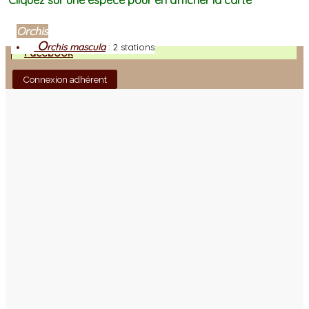
Cliquez sur une espèce pour en afficher la carte
Orchis
O
rchis mascula
:
2 stations
Facebook
Connexion adhérent