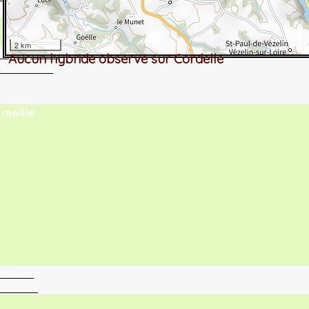
2 km
tographie ?
Aucun hybride observé sur Cordelle
turalistes
maille
ntaires
ur vous