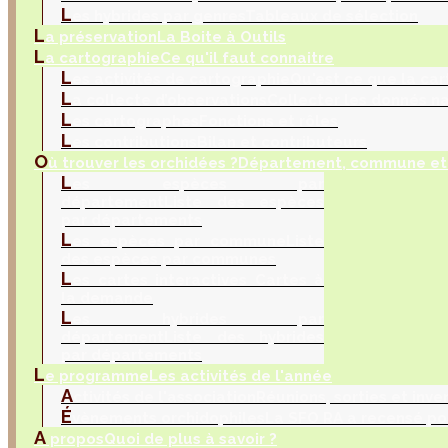
L
es hybrides par genres
Tableaux de sélection
L
a préservation
La Boite à Outils
L
a cartographie
Ce qu'il faut connaitre
L
es activités de cartographie
Qu'est ce que la car
L
a collecte d’observations
Collecter les donnés na
L
es cartographes
Fonctions et rôles
L
es contributions
Bilan et contributeurs
O
ù trouver les orchidées ?
Département, commune et 
L
es espèces par
département
Liste des espèces
par départements
L
es espèces par commune
Liste
des espèces par communes
L
es cartes interactives
Cartes à
la demande
L
es hybrides par
département
Liste des hybrides
par départements
L
e programme
Les activités de l'année
A
ctivités de l'association
Réunions, sorties et inve
É
vènements orchidophiles
La SFO RA a recensé po
A
propos
Quoi de plus à savoir ?