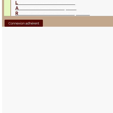
L
es nouveautés
Quoi de neuf ?
A
utres sites
Liens orchidophiles
R
éalisation du site
(Auteurs et photos)
Connexion adhérent