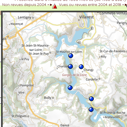
Non revues depuis 2004 =►
Vues ou revues entre 2004 et 2018 =
dhérent
-Alpes
 et cotations UICN)
ulticritères
ent