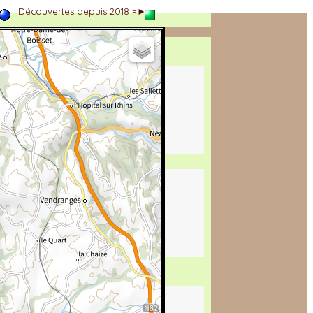
►
Découvertes depuis 2018 =►