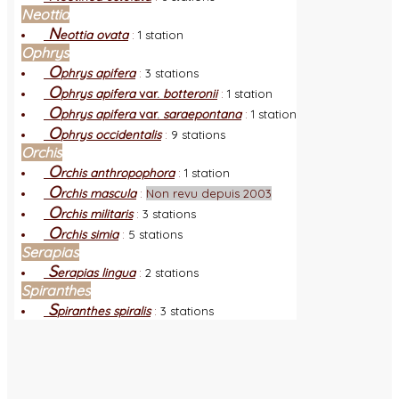
Neottia
N
eottia ovata
:
1 station
Ophrys
O
phrys apifera
:
3 stations
O
phrys apifera
var.
botteronii
:
1 station
O
phrys apifera
var.
saraepontana
:
1 station
O
phrys occidentalis
:
9 stations
Orchis
O
rchis anthropophora
:
1 station
O
rchis mascula
:
Non revu depuis 2003
O
rchis militaris
:
3 stations
O
rchis simia
:
5 stations
Serapias
S
erapias lingua
:
2 stations
Spiranthes
S
piranthes spiralis
:
3 stations