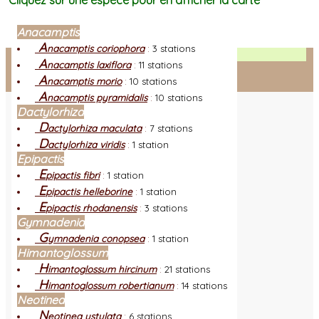
Cliquez sur une espèce pour en afficher la carte
Anacamptis
A
nacamptis coriophora
:
3 stations
Facebook
A
nacamptis laxiflora
:
11 stations
A
nacamptis morio
:
10 stations
Connexion adhérent
A
nacamptis pyramidalis
:
10 stations
Dactylorhiza
D
actylorhiza maculata
:
7 stations
D
actylorhiza viridis
:
1 station
Epipactis
E
pipactis fibri
:
1 station
E
pipactis helleborine
:
1 station
E
pipactis rhodanensis
:
3 stations
Gymnadenia
G
ymnadenia conopsea
:
1 station
Himantoglossum
H
imantoglossum hircinum
:
21 stations
H
imantoglossum robertianum
:
14 stations
Neotinea
N
eotinea ustulata
:
6 stations