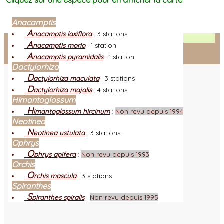
Cliquez sur une espèce pour en afficher la carte
Anacamptis
A
nacamptis laxiflora
:
3 stations
Facebook
A
nacamptis morio
:
1 station
A
nacamptis pyramidalis
:
1 station
Connexion adhérent
Dactylorhiza
D
actylorhiza maculata
:
3 stations
D
actylorhiza majalis
:
4 stations
Himantoglossum
H
imantoglossum hircinum
:
Non revu depuis 1994
Neotinea
N
eotinea ustulata
:
3 stations
Ophrys
O
phrys apifera
:
Non revu depuis 1993
Orchis
O
rchis mascula
:
3 stations
Spiranthes
S
piranthes spiralis
:
Non revu depuis 1995