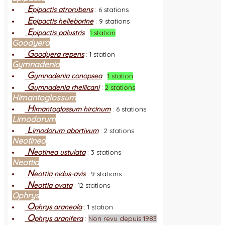
E
pipactis atrorubens
:
6 stations
E
pipactis helleborine
:
9 stations
E
pipactis palustris
:
1 station
Goodyera
G
oodyera repens
:
1 station
Gymnadenia
G
ymnadenia conopsea
:
1 station
G
ymnadenia rhellicani
:
2 stations
Himantoglossum
H
imantoglossum hircinum
:
6 stations
Limodorum
L
imodorum abortivum
:
2 stations
Neotinea
N
eotinea ustulata
:
3 stations
Neottia
N
eottia nidus-avis
:
9 stations
N
eottia ovata
:
12 stations
Ophrys
O
phrys araneola
:
1 station
O
phrys aranifera
:
Non revu depuis 1983