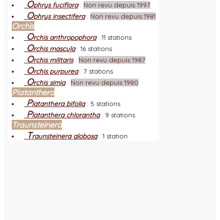
O
phrys fuciflora
:
Non revu depuis 1997
O
phrys insectifera
:
Non revu depuis 1981
Orchis
O
rchis anthropophora
:
11 stations
O
rchis mascula
:
16 stations
O
rchis militaris
:
Non revu depuis 1987
O
rchis purpurea
:
7 stations
O
rchis simia
:
Non revu depuis 1980
Platanthera
P
latanthera bifolia
:
5 stations
P
latanthera chlorantha
:
9 stations
Traunsteinera
T
raunsteinera globosa
:
1 station