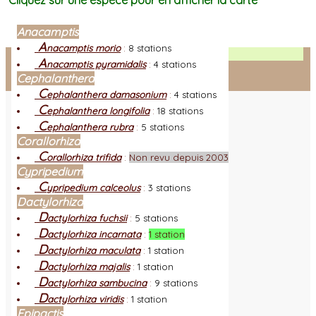
Cliquez sur une espèce pour en afficher la carte
Anacamptis
A
nacamptis morio
:
8 stations
Facebook
A
nacamptis pyramidalis
:
4 stations
Cephalanthera
Connexion adhérent
C
ephalanthera damasonium
:
4 stations
C
ephalanthera longifolia
:
18 stations
C
ephalanthera rubra
:
5 stations
Corallorhiza
C
orallorhiza trifida
:
Non revu depuis 2003
Cypripedium
C
ypripedium calceolus
:
3 stations
Dactylorhiza
D
actylorhiza fuchsii
:
5 stations
D
actylorhiza incarnata
:
1 station
D
actylorhiza maculata
:
1 station
D
actylorhiza majalis
:
1 station
D
actylorhiza sambucina
:
9 stations
D
actylorhiza viridis
:
1 station
Epipactis