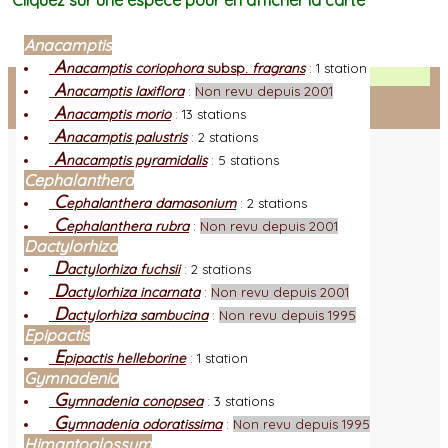
Cliquez sur une espèce pour en afficher la carte
Anacamptis
A
nacamptis coriophora
subsp.
fragrans
:
1 station
Facebook
A
nacamptis laxiflora
:
Non revu depuis 2001
A
nacamptis morio
:
13 stations
Connexion adhérent
A
nacamptis palustris
:
2 stations
A
nacamptis pyramidalis
:
5 stations
Cephalanthera
C
ephalanthera damasonium
:
2 stations
C
ephalanthera rubra
:
Non revu depuis 2001
Dactylorhiza
D
actylorhiza fuchsii
:
2 stations
D
actylorhiza incarnata
:
Non revu depuis 2001
D
actylorhiza sambucina
:
Non revu depuis 1995
Epipactis
E
pipactis helleborine
:
1 station
Gymnadenia
G
ymnadenia conopsea
:
3 stations
G
ymnadenia odoratissima
:
Non revu depuis 1995
Himantoglossum