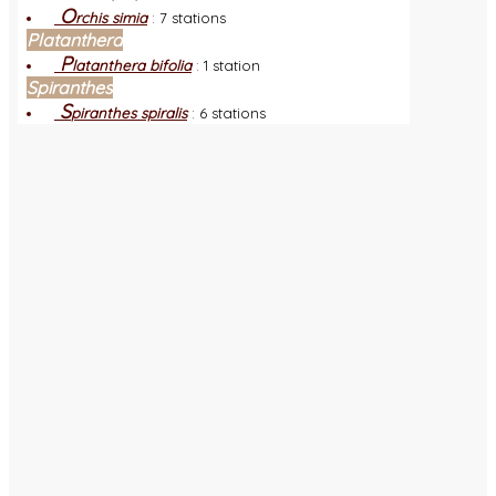
O
rchis simia
:
7 stations
Platanthera
P
latanthera bifolia
:
1 station
Spiranthes
S
piranthes spiralis
:
6 stations