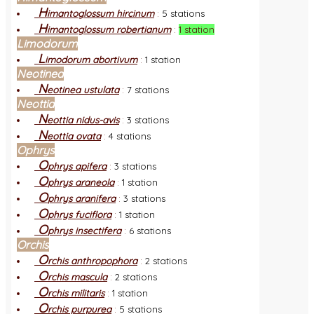
H
imantoglossum hircinum
:
5 stations
H
imantoglossum robertianum
:
1 station
Limodorum
L
imodorum abortivum
:
1 station
Neotinea
N
eotinea ustulata
:
7 stations
Neottia
N
eottia nidus-avis
:
3 stations
N
eottia ovata
:
4 stations
Ophrys
O
phrys apifera
:
3 stations
O
phrys araneola
:
1 station
O
phrys aranifera
:
3 stations
O
phrys fuciflora
:
1 station
O
phrys insectifera
:
6 stations
Orchis
O
rchis anthropophora
:
2 stations
O
rchis mascula
:
2 stations
O
rchis militaris
:
1 station
O
rchis purpurea
:
5 stations